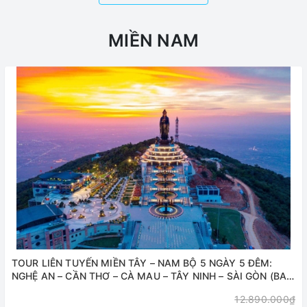
MIỀN NAM
TOUR LIÊN TUYẾN MIỀN TÂY – NAM BỘ 5 NGÀY 5 ĐÊM:
NGHỆ AN – CẦN THƠ – CÀ MAU – TÂY NINH – SÀI GÒN (BAY
TỪ VINH)
12.890.000₫