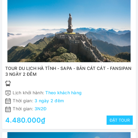
TOUR DU LỊCH HÀ TĨNH - SAPA - BẢN CÁT CÁT - FANSIPAN
3 NGÀY 2 ĐÊM
Lịch khởi hành:
Theo khách hàng
Thời gian:
3 ngày 2 đêm
Thời gian:
3N2Đ
4.480.000₫
ĐẶT TOUR