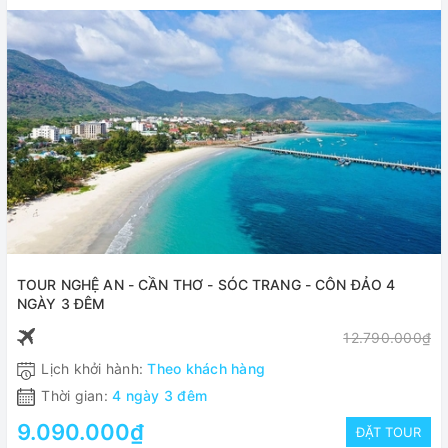
TOUR NGHỆ AN - CẦN THƠ - SÓC TRANG - CÔN ĐẢO 4
NGÀY 3 ĐÊM
12.790.000₫
Lịch khởi hành:
Theo khách hàng
Thời gian:
4 ngày 3 đêm
9.090.000₫
ĐẶT TOUR