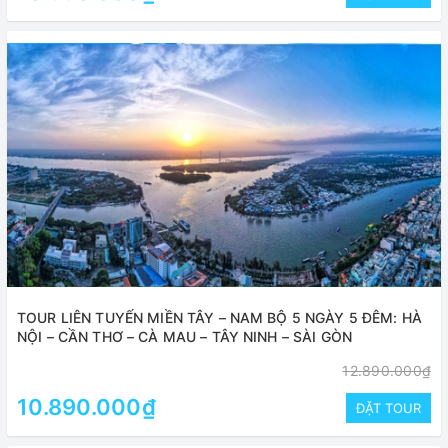
TOUR LIÊN TUYẾN MIỀN TÂY – NAM BỘ 5 NGÀY 5 ĐÊM: HÀ
NỘI – CẦN THƠ – CÀ MAU – TÂY NINH – SÀI GÒN
12.890.000₫
10.890.000₫
ĐẶT TOUR