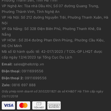
Phường Thành Sen, Tỉnh Hà Tĩnh
VP Nghệ An: Tòa nhà Dầu Khí, Số 07 đường Quang Trung,
Phường Thành Vinh, Tỉnh Nghệ An
VP Hà Nội: Số 212 đường Nguyễn Trãi, Phường Thanh Xuân, Hà
Nội
VP Đà Nẵng: Số 328 Điện Biên Phủ, Phường Thanh Khê, Đà
Nẵng
VP HCM : Số 204 đường Phan Đình Phùng, Phường Cầu Kiệu,
Hồ Chí Minh
Mã số lữ hành quốc tế: 42-017/2023 / TCDL-GP LHQT được
cấp ngày 12/4/2023 tại Tổng Cục Du Lịch
Email:
sales@hellotrip.vn
Điện thoại:
0911699556
Điện thoại 2:
0911699556
Zalo:
0816 697 888
Giấy phép kinh doanh số 3002201821 do sở KH&ĐT Hà Tĩnh cấp ngày
09/11/2018