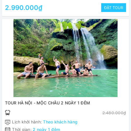
2.990.000₫
ĐẶT TOUR
TOUR HÀ NỘI - MỘC CHÂU 2 NGÀY 1 ĐÊM
2.480.000₫
Lịch khởi hành:
Theo khách hàng
Thời gian:
2 ngày 1 đêm