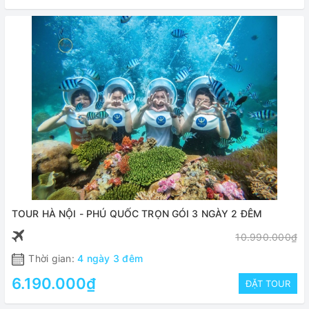
TOUR HÀ NỘI - PHÚ QUỐC TRỌN GÓI 3 NGÀY 2 ĐÊM
10.990.000₫
Thời gian:
4 ngày 3 đêm
6.190.000₫
ĐẶT TOUR