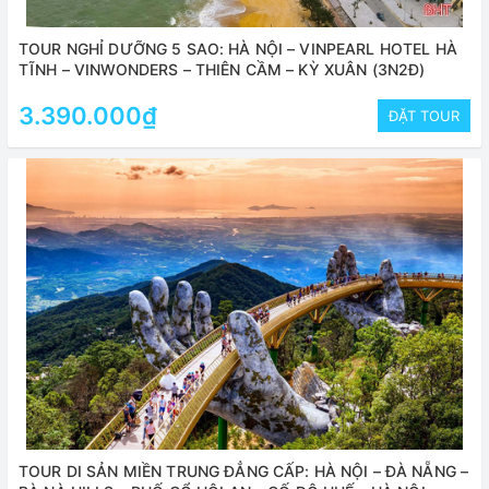
TOUR NGHỈ DƯỠNG 5 SAO: HÀ NỘI – VINPEARL HOTEL HÀ
TĨNH – VINWONDERS – THIÊN CẦM – KỲ XUÂN (3N2Đ)
3.390.000₫
ĐẶT TOUR
TOUR DI SẢN MIỀN TRUNG ĐẲNG CẤP: HÀ NỘI – ĐÀ NẴNG –