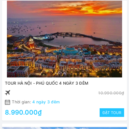
TOUR HÀ NỘI - PHÚ QUỐC 4 NGÀY 3 ĐÊM
10.990.000₫
Thời gian:
4 ngày 3 đêm
8.990.000₫
ĐẶT TOUR