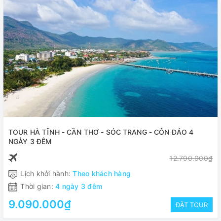
TOUR HÀ TĨNH - CẦN THƠ - SÓC TRANG - CÔN ĐẢO 4
NGÀY 3 ĐÊM
12.790.000₫
Lịch khởi hành:
Theo khách hàng
Thời gian:
4 ngày 3 đêm
9.090.000₫
ĐẶT TOUR