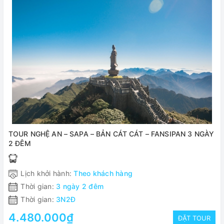
TOUR NGHỆ AN – SAPA – BẢN CÁT CÁT – FANSIPAN 3 NGÀY
2 ĐÊM
Lịch khởi hành:
Theo khách hàng
Thời gian:
3 ngày 2 đêm
Thời gian:
3N2Đ
4.480.000₫
ĐẶT TOUR