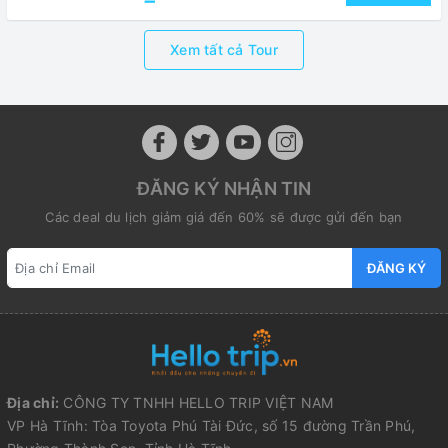
Xem tất cả Tour
ĐĂNG KÝ NHẬN TIN
Các deal du lịch giảm giá đến 60% sẽ được gửi đến bạn
ĐĂNG KÝ
Địa chỉ:
CÔNG TY TNHH HELLO TRIP VIỆT NAM
VP Hà Tĩnh: Tòa Toyota Phú Tài Đức, số 15 đường Trần Phú,