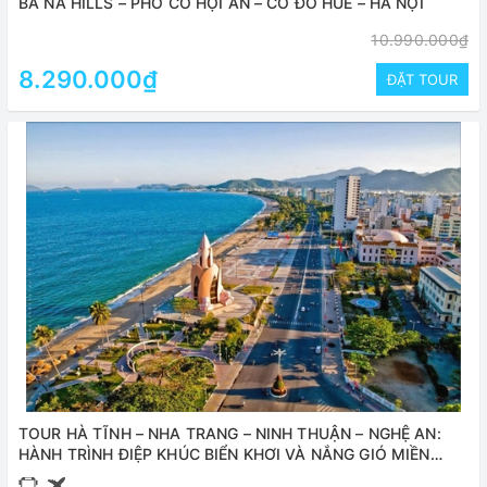
BÀ NÀ HILLS – PHỐ CỔ HỘI AN – CỐ ĐÔ HUẾ – HÀ NỘI
10.990.000₫
8.290.000₫
ĐẶT TOUR
TOUR HÀ TĨNH – NHA TRANG – NINH THUẬN – NGHỆ AN:
HÀNH TRÌNH ĐIỆP KHÚC BIỂN KHƠI VÀ NẮNG GIÓ MIỀN
TRUNG