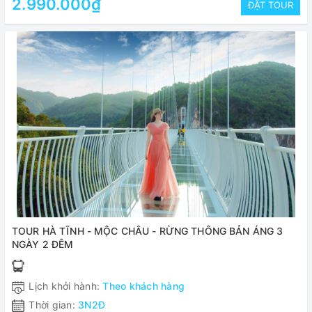
2.990.000₫
ĐẶT TOUR
TOUR HÀ TĨNH - MỘC CHÂU - RỪNG THÔNG BẢN ÁNG 3
NGÀY 2 ĐÊM
Lịch khởi hành:
Theo khách hàng
Thời gian:
3N2Đ