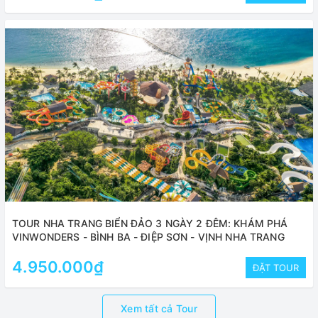
TOUR NHA TRANG BIỂN ĐẢO 3 NGÀY 2 ĐÊM: KHÁM PHÁ
VINWONDERS - BÌNH BA - ĐIỆP SƠN - VỊNH NHA TRANG
4.950.000₫
ĐẶT TOUR
Xem tất cả Tour