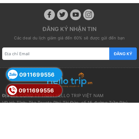
ĐĂNG KÝ NHẬN TIN
Các deal du lịch giảm giá đến 60% sẽ được gửi đến bạn
ĐĂNG KÝ
0911699556
0911699556
Địa chỉ:
CÔNG TY TNHH HELLO TRIP VIỆT NAM
VP Hà Tĩnh: Tòa Toyota Phú Tài Đức, số 15 đường Trần Phú,
Phường Thành Sen, Tỉnh Hà Tĩnh
VP Nghệ An: Tòa nhà Dầu Khí, Số 07 đường Quang Trung,
Phường Thành Vinh, Tỉnh Nghệ An
VP Hà Nội: Số 212 đường Nguyễn Trãi, Phường Thanh Xuân, Hà
Nội