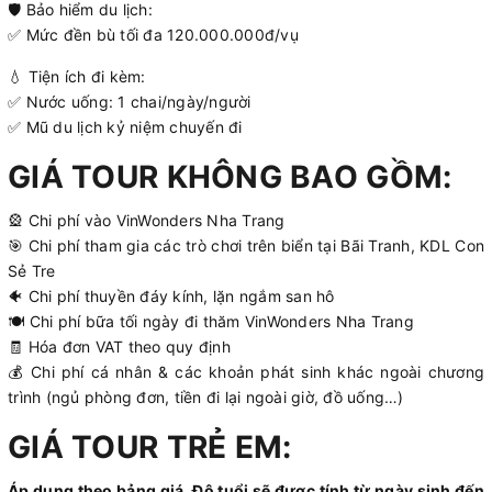
🛡 Bảo hiểm du lịch:
✅ Mức đền bù tối đa 120.000.000đ/vụ
💧 Tiện ích đi kèm:
✅ Nước uống: 1 chai/ngày/người
✅ Mũ du lịch kỷ niệm chuyến đi
GIÁ TOUR KHÔNG BAO GỒM:
🎡 Chi phí vào VinWonders Nha Trang
🎯 Chi phí tham gia các trò chơi trên biển tại Bãi Tranh, KDL Con
Sẻ Tre
🐠 Chi phí thuyền đáy kính, lặn ngắm san hô
🍽 Chi phí bữa tối ngày đi thăm VinWonders Nha Trang
🧾 Hóa đơn VAT theo quy định
💰 Chi phí cá nhân & các khoản phát sinh khác ngoài chương
trình (ngủ phòng đơn, tiền đi lại ngoài giờ, đồ uống…)
GIÁ TOUR TRẺ EM:
Áp dụng theo bảng giá. Độ tuổi sẽ được tính từ ngày sinh đến