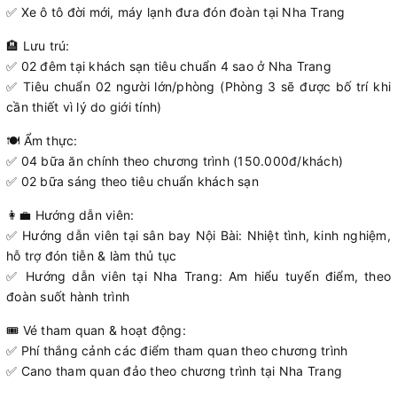
✅ Xe ô tô đời mới, máy lạnh đưa đón đoàn tại Nha Trang
🏨 Lưu trú:
✅ 02 đêm tại khách sạn tiêu chuẩn 4 sao ở Nha Trang
✅ Tiêu chuẩn 02 người lớn/phòng (Phòng 3 sẽ được bố trí khi
cần thiết vì lý do giới tính)
🍽 Ẩm thực:
✅ 04 bữa ăn chính theo chương trình (150.000đ/khách)
✅ 02 bữa sáng theo tiêu chuẩn khách sạn
👩‍💼 Hướng dẫn viên:
✅ Hướng dẫn viên tại sân bay Nội Bài: Nhiệt tình, kinh nghiệm,
hỗ trợ đón tiễn & làm thủ tục
✅ Hướng dẫn viên tại Nha Trang: Am hiểu tuyến điểm, theo
đoàn suốt hành trình
🎟 Vé tham quan & hoạt động:
✅ Phí thắng cảnh các điểm tham quan theo chương trình
✅ Cano tham quan đảo theo chương trình tại Nha Trang