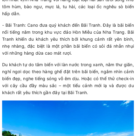
tôm hùm, bào ngư, mực lá, tu hài, các loại ốc nghêu sò biển
hấp dẫn.
- Bãi Tranh: Cano đưa quý khách đến Bãi Tranh. Đây là bãi biển
nổi tiếng nằm trong khu vực đảo Hòn Miễu của Nha Trang. Bãi
Tranh khiến du khách yêu thích bởi khung cảnh rất yên bình,
nhẹ nhàng, đặc biệt là một phần bãi biển có sỏi đá nhẵn nhụi
với những hàng dừa cao mát rượi.
Du khách tự do tắm biển với làn nước trong xanh, nằm thư giãn,
nghỉ ngơi dọc theo hàng ghế đặt trên bãi biển, ngắm nhìn cảnh
biển đẹp, nghe tiếng sóng vỗ êm dịu. Hoặc có thể thử check-in
với cây cầu đầy màu sắc – một tiểu cảnh mới lạ và được du
khách rất yêu thích gần đây tại Bãi Tranh.