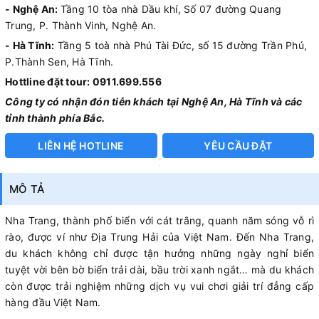
- Nghệ An:
Tầng 10 tòa nhà Dầu khí, Số 07 đường Quang
Trung, P. Thành Vinh, Nghệ An.
- Hà Tĩnh:
Tầng 5 toà nhà Phú Tài Đức, số 15 đường Trần Phú,
P.Thành Sen, Hà Tĩnh.
Hottline đặt tour: 0911.699.556
Công ty có nhận đón tiễn khách tại Nghệ An, Hà Tĩnh và các
tỉnh thành phía Bắc.
LIÊN HỆ HOTLINE
YÊU CẦU ĐẶT
MÔ TẢ
Nha Trang, thành phố biển với cát trắng, quanh năm sóng vỗ rì
rào, được ví như Địa Trung Hải của Việt Nam. Đến Nha Trang,
du khách không chỉ được tận hưởng những ngày nghỉ biển
tuyệt vời bên bờ biển trải dài, bầu trời xanh ngắt… mà du khách
còn được trải nghiệm những dịch vụ vui chơi giải trí đẳng cấp
hàng đầu Việt Nam.