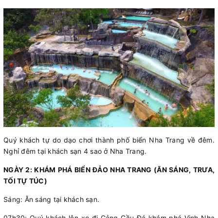
Quý khách tự do dạo chơi thành phố biển Nha Trang về đêm.
Nghỉ đêm tại khách sạn 4 sao ở Nha Trang.
NGÀY 2: KHÁM PHÁ BIỂN ĐẢO NHA TRANG (ĂN SÁNG, TRƯA,
TỐI TỰ TÚC)
Sáng: Ăn sáng tại khách sạn.
07h30: Quý khách lên xe đi Cảng Cầu Đá khám phá Vịnh Nha