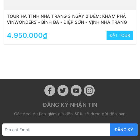
TOUR HÀ TĨNH NHA TRANG 3 NGÀY 2 ĐÊM: KHÁM PHÁ
VINWONDERS - BÌNH BA - ĐIỆP SƠN - VỊNH NHA TRANG
4.950.000₫
ĐẶT TOUR
ĐĂNG KÝ NHẬN TIN
Các deal du lịch giảm giá đến 60% sẽ được gửi đến bạn
ĐĂNG KÝ